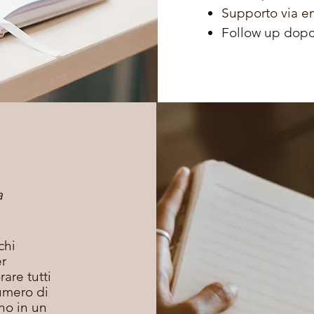
Supporto via e
Follow up dopo
a
chi
r
are tutti
umero di
no in un