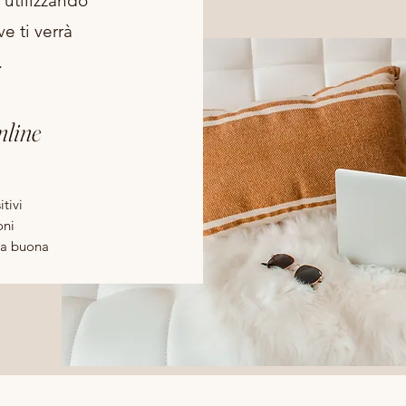
 utilizzando
 ti verrà
.
nline
itivi
ioni
sia buona