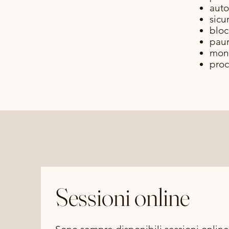
auto
sicu
bloc
pau
mon
proc
Sessioni online