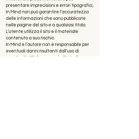
presentare imprecisioni e errori tipografici,
In Mind non può garantire l’accuratezza
delle informazioni che sono pubblicate
nelle pagine del sito e a qualsiasi titolo.
L’utente utilizza il sito e il materiale
contenuto a suo rischio.
In Mind e l’autore non è responsabile per
eventuali danni risultanti dall'uso di
questo sito Web o come risultato di
qualsiasi sessione, persona o evento ad
esso correlato, e qualsiasi azione o
decisione presa di conseguenza, inclusi,
atto o omissione, negligenza, falsa
dichiarazione fraudolenta o altro.
Il sito viene modificato periodicamente e
in qualsiasi momento possono essere
fatte delle modifiche.
Tutto il materiale di In Mind laddove non è
specificato è da intendersi soggetto a
copyright.
É vietato copiare o riprodurre sotto