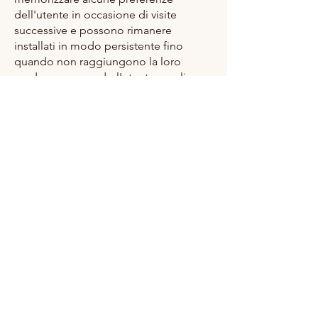
dell'utente in occasione di visite
successive e possono rimanere
installati in modo persistente fino
quando non raggiungono la loro
scadenza o quando l'utente non li
elimina.
L'utilizzo dei cookie tecnici non
richiede il consenso preventivo
dell'utente perché si tratta di cookie
necessari a consentire la navigazione
all'interno del sito e il corretto
funzionamento del sito.
Termini e condizioni
Privacy Policy
Cookie Policy
© 2025 All rights reserved InMindht